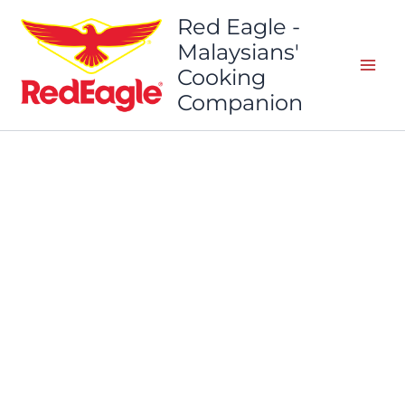
Skip
Red Eagle -
to
Malaysians'
content
Cooking
Companion