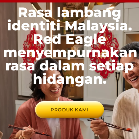
Rasa lambang
identiti Malaysia.
Red Eagle
menyempurnakan
rasa dalam setiap
hidangan.
PRODUK KAMI