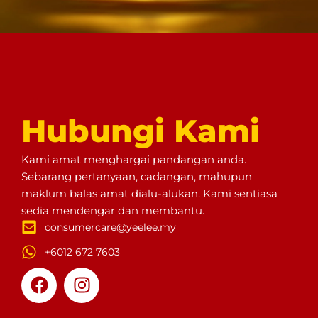
Hubungi
Kami
Kami amat menghargai pandangan anda.
Sebarang pertanyaan, cadangan, mahupun
maklum balas amat dialu-alukan. Kami sentiasa
sedia mendengar dan membantu.
consumercare@yeelee.my
+6012 672 7603
F
I
a
n
c
s