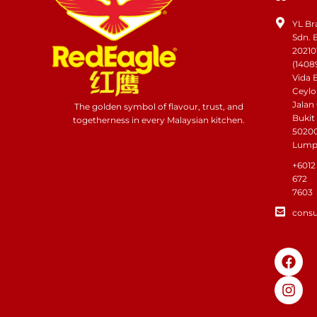
YL Br
Sdn. 
20210
(1408
Vida 
Ceylo
Jalan
The golden symbol of flavour, trust, and
Bukit
togetherness in every Malaysian kitchen.
50200
Lump
+6012
672
7603
cons
F
I
a
n
c
s
e
t
b
a
o
g