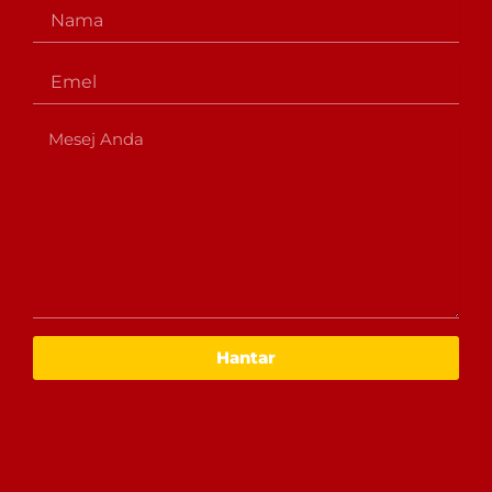
Name
e
t
b
a
o
g
Email
o
r
k
a
Message
m
Hantar